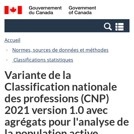
Passer
Passer
Recherche
/
au
à
et
Government
contenu
la
menus
of
Re
principal
version
Canada
et
HTML
Accueil
me
simplifiée
Normes, sources de données et méthodes
Classifications statistiques
Variante de la
Classification nationale
des professions (CNP)
2021 version 1.0 avec
agrégats pour l'analyse de
la population active