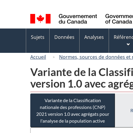
Sélection
de
la
langue
Menus
Sujets
Données
Analyses
Référen
des
sujets
Accueil
Normes, sources de données et
Variante de la Classi
version 1.0 avec agrég
Variante de la Classification
nationale des professions (CNP)
R
2021 version 1.0 avec agrégats pour
l'analyse de la population active