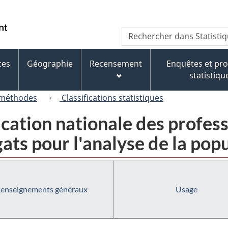
Passer
Passer
Passer
au
à
à
/
Recherche
Rechercher
contenu
« À
la
Government
dans
principal
propos
version
of
Statistique
de
HTML
ces
Géographie
Recensement
Enquêtes et p
Canada
Canada
ce
simplifiée
statistiqu
site »
 méthodes
Classifications statistiques
fication nationale des profe
ats pour l'analyse de la pop
enseignements généraux
Usage