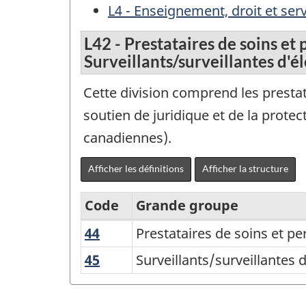
L4 - Enseignement, droit et se
L42 - Prestataires de soins et 
Surveillants/surveillantes d'é
Cette division comprend les prestat
soutien de juridique et de la prot
canadiennes).
Afficher les définitions
Afficher la structure
Code
Grande groupe
44
Prestataires
Prestataires de soins et pe
Variante
de
de
45
Surveillants/surveillantes
Surveillants/surveillantes 
soins
d'élèves,
la
et
brigadiers/brigadières
Classification