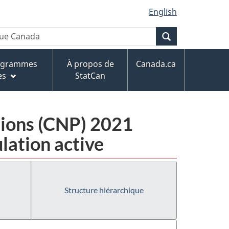
English
Recherche
rogrammes
À propos de
Canada.ca
es
StatCan
ssions (CNP) 2021
ulation active
Structure hiérarchique