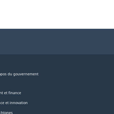
opos du gouvernement
nt et finance
nce et innovation
chtones