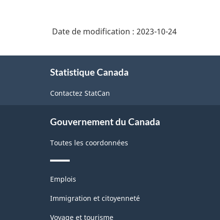
personnel
et
nationale
de
autres
des
soutien
Date de modification :
2023-10-24
professions
de
professions
connexes
juridique
À
(CNP)
et
Statistique Canada
propos
2021
de
de
Contactez StatCan
version
ce
la
site
1.0
protection
Gouvernement du Canada
du
avec
public
agrégats
Toutes les coordonnées
pour
l'analyse
Thèmes
Emplois
et
de
sujets
Immigration et citoyenneté
la
Voyage et tourisme