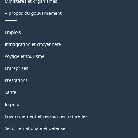
Ministères et organismes
classification
À propos du gouvernement
Thèmes
Emplois
et
sujets
Immigration et citoyenneté
Voyage et tourisme
Entreprises
Prestations
Santé
Impôts
Environnement et ressources naturelles
Sécurité nationale et défense