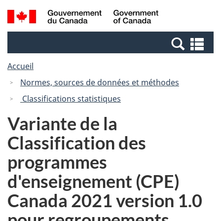
Passer
Passer
Recherche
/
au
à
et
Government
contenu
la
menus
of
Re
principal
version
Canada
et
HTML
Accueil
me
simplifiée
Normes, sources de données et méthodes
Classifications statistiques
Variante de la
Classification des
programmes
d'enseignement (CPE)
Canada 2021 version 1.0
pour regroupements