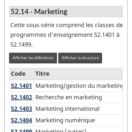
52.14 - Marketing
Cette sous-série comprend les classes de
programmes d'enseignement 52.1401 à
52.1499.
Afficher les définitions
Afficher la structure
Code
Titre
52.1401
Marketing/gestion du marketing 
Marketing/gestion du marketing (g
Variante
de
52.1402
Recherche en marketing
Recherche en marketing
la
52.1403
Marketing international
Marketing international
Classification
52.1404
Marketing numérique
Marketing numérique
des
52.1499
Marketing (autres)
Marketing (autres)