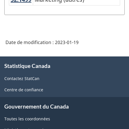
programmes
d'enseignement
(CPE)
Canada
2021
Date de modification :
2023-01-19
version
À
1.0
Statistique Canada
propos
pour
de
regroupements
Contactez StatCan
ce
site
principaux
Centre de confiance
-
Gouvernement du Canada
Structure
de
Toutes les coordonnées
la