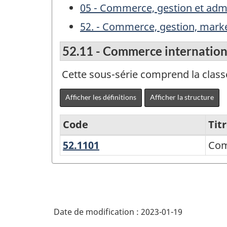
05 - Commerce, gestion et admi
52. - Commerce, gestion, marke
52.11 - Commerce internation
Cette sous-série comprend la cla
Afficher les définitions
Afficher la structure
Code
Tit
52.1101
Commerce
Com
Variante
international
de
la
Classification
Date de modification :
2023-01-19
des