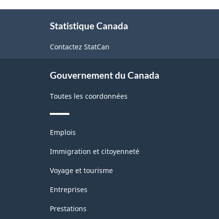
programmes
À
d'enseignement
Statistique Canada
propos
(CPE)
de
Contactez StatCan
ce
Canada
site
2021
Gouvernement du Canada
version
Toutes les coordonnées
1.0
pour
Thèmes
regroupements
Emplois
et
principaux
sujets
Immigration et citoyenneté
-
Voyage et tourisme
Structure
Entreprises
de
Prestations
la