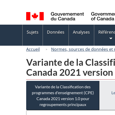
Sélection
de
la
langue
Menus
Sujets
Données
Analyses
Référen
des
sujets
Accueil
Normes, sources de données et
Variante de la Class
Canada 2021 version 
Variante de la Classification des
programmes d'enseignement (CPE)
Le
Canada 2021 version 1.0 pour
regroupements principaux