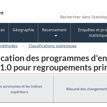
Passer
Passer
Passer
au
à
à
/
Recherche
Rechercher
contenu
« À
la
Government
dans
principal
propos
version
of
Statistique
de
HTML
ces
Géographie
Recensement
Enquêtes et p
Canada
Canada
ce
simplifiée
statistiqu
site »
 méthodes
Classifications statistiques
ification des programmes d'
1.0 pour regroupements pri
s acronymes et les indices
Résumé des changement
supérieurs