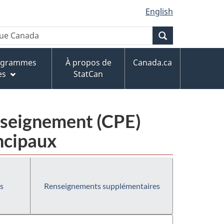
English
Recherche
rogrammes
À propos de
Canada.ca
es
StatCan
enseignement (CPE)
ncipaux
s
Renseignements supplémentaires