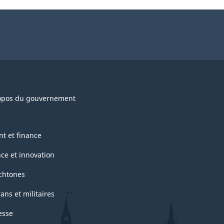
opos du gouvernement
nt et finance
nce et innovation
chtones
ans et militaires
esse