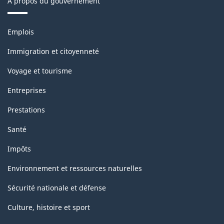
À propos du gouvernement
Thèmes
Emplois
et
sujets
Immigration et citoyenneté
Voyage et tourisme
Entreprises
Prestations
Santé
Impôts
Environnement et ressources naturelles
Sécurité nationale et défense
Culture, histoire et sport