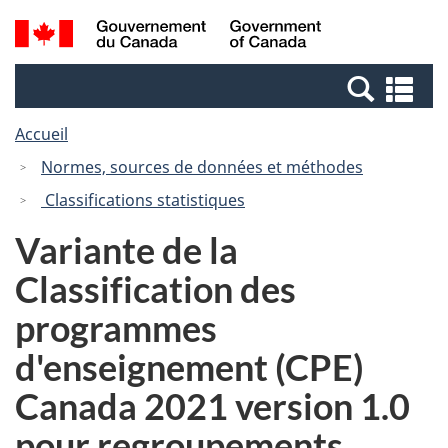
Passer
Passer
Recherche
/
au
à
et
Government
contenu
la
menus
of
Re
principal
version
Canada
et
HTML
Accueil
me
simplifiée
Normes, sources de données et méthodes
Classifications statistiques
Variante de la
Classification des
programmes
d'enseignement (CPE)
Canada 2021 version 1.0
pour regroupements