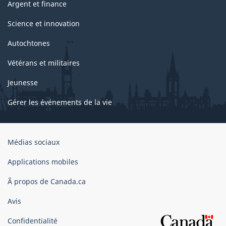
Argent et finance
Science et innovation
Autochtones
Vétérans et militaires
Jeunesse
Gérer les événements de la vie
Organisation
Médias sociaux
du
gouvernement
Applications mobiles
du
Ã propos de Canada.ca
Canada
Avis
Confidentialité