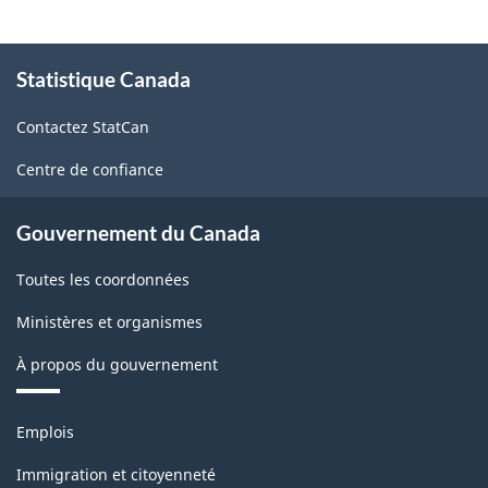
programmes
d'enseignement
À
Statistique Canada
propos
(CPE)
de
Canada
Contactez StatCan
ce
2021
site
Centre de confiance
version
1.0
Gouvernement du Canada
pour
Toutes les coordonnées
regroupements
Ministères et organismes
principaux
À propos du gouvernement
-
Structure
Thèmes
Emplois
de
et
sujets
la
Immigration et citoyenneté