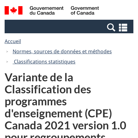
Passer
Passer
Recherche
/
au
à
et
Government
contenu
la
menus
of
Re
principal
version
Canada
et
HTML
Accueil
me
simplifiée
Normes, sources de données et méthodes
Classifications statistiques
Variante de la
Classification des
programmes
d'enseignement (CPE)
Canada 2021 version 1.0
pour regroupements