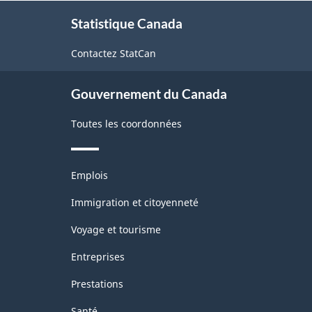
À
Statistique Canada
propos
de
Contactez StatCan
ce
site
Gouvernement du Canada
Toutes les coordonnées
Thèmes
Emplois
et
sujets
Immigration et citoyenneté
Voyage et tourisme
Entreprises
Prestations
Santé