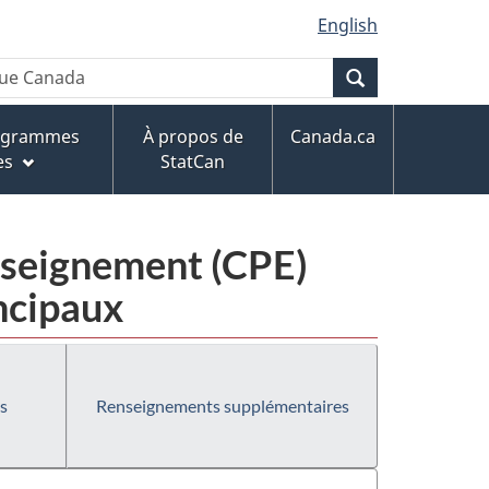
English
Recherche
rogrammes
À propos de
Canada.ca
es
StatCan
enseignement (CPE)
ncipaux
s
Renseignements supplémentaires