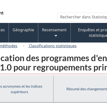
Passer
Passer
Passer
au
à
à
/
Recherche
Rechercher
contenu
« À
la
Government
dans
principal
propos
version
of
Statistique
de
HTML
ces
Géographie
Recensement
Enquêtes et p
Canada
Canada
ce
simplifiée
statistiqu
site »
 méthodes
Classifications statistiques
ification des programmes d'
1.0 pour regroupements pri
s acronymes et les indices
Résumé des changement
supérieurs