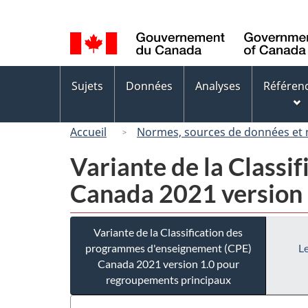
Sélection
de
la
langue
Menus
Sujets
Données
Analyses
Référen
des
sujets
Accueil
Normes, sources de données et
Variante de la Class
Canada 2021 version 
Variante de la Classification des
programmes d'enseignement (CPE)
Le
Canada 2021 version 1.0 pour
regroupements principaux