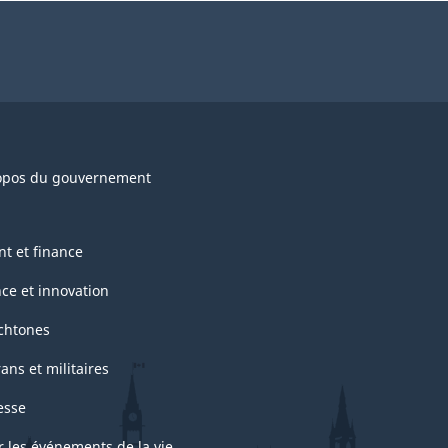
opos du gouvernement
nt et finance
nce et innovation
chtones
ans et militaires
esse
r les événements de la vie