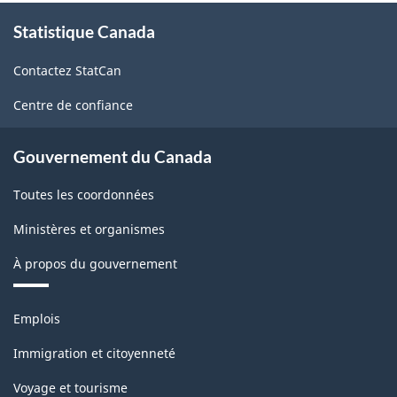
À
Statistique Canada
propos
de
Contactez StatCan
ce
site
Centre de confiance
Gouvernement du Canada
Toutes les coordonnées
Ministères et organismes
À propos du gouvernement
Thèmes
Emplois
et
sujets
Immigration et citoyenneté
Voyage et tourisme