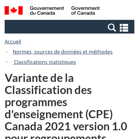
Passer
Passer
Recherche
/
au
à
et
Government
contenu
la
menus
of
Re
principal
version
Canada
et
HTML
Accueil
me
simplifiée
Normes, sources de données et méthodes
Classifications statistiques
Variante de la
Classification des
programmes
d'enseignement (CPE)
Canada 2021 version 1.0
pour regroupements