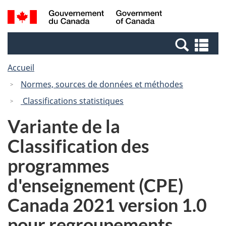
Passer
Passer
Recherche
/
au
à
et
Government
contenu
la
menus
of
Re
principal
version
Canada
et
HTML
Accueil
me
simplifiée
Normes, sources de données et méthodes
Classifications statistiques
Variante de la
Classification des
programmes
d'enseignement (CPE)
Canada 2021 version 1.0
pour regroupements