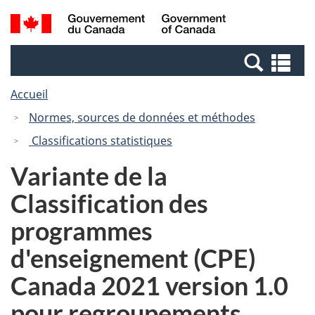
Passer
Passer
Recherche
/
au
à
et
Government
contenu
la
menus
of
Re
principal
version
Canada
et
HTML
Accueil
me
simplifiée
Normes, sources de données et méthodes
Classifications statistiques
Variante de la
Classification des
programmes
d'enseignement (CPE)
Canada 2021 version 1.0
pour regroupements