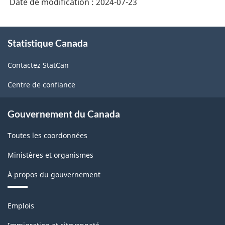
Date de modification :
2024-07-23
À
Statistique Canada
propos
de
Contactez StatCan
ce
site
Centre de confiance
Gouvernement du Canada
Toutes les coordonnées
Ministères et organismes
À propos du gouvernement
Thèmes
Emplois
et
sujets