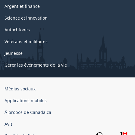
Argent et finance
Science et innovation
Autochtones
Vétérans et militaires
Jeunesse
Gérer les événements de la vie
Organisation
Médias sociaux
du
gouvernement
Applications mobiles
du
Ã propos de Canada.ca
Canada
Avis