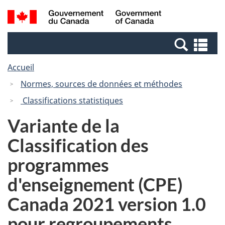
Passer
Passer
Recherche
/
au
à
et
Government
contenu
la
menus
of
Re
principal
version
Canada
et
HTML
Accueil
me
simplifiée
Normes, sources de données et méthodes
Classifications statistiques
Variante de la
Classification des
programmes
d'enseignement (CPE)
Canada 2021 version 1.0
pour regroupements