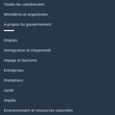
Structure
Toutes les coordonnées
de
Ministères et organismes
la
À propos du gouvernement
classification
Thèmes
Emplois
et
sujets
Immigration et citoyenneté
Voyage et tourisme
Entreprises
Prestations
Santé
Impôts
Environnement et ressources naturelles