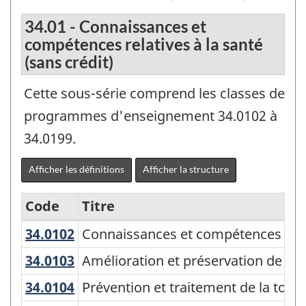
34.01 - Connaissances et
compétences relatives à la santé
(sans crédit)
Cette sous-série comprend les classes de
programmes d'enseignement 34.0102 à
34.0199.
Afficher les définitions
Afficher la structure
Code
Titre
34.0102
Connaissances et compétences nat
Connaissances et compétences natal
Variante
de
34.0103
Amélioration et préservation de la
Amélioration et préservation de la 
la
34.0104
Prévention et traitement de la to
Prévention et traitement de la toxi
Classification