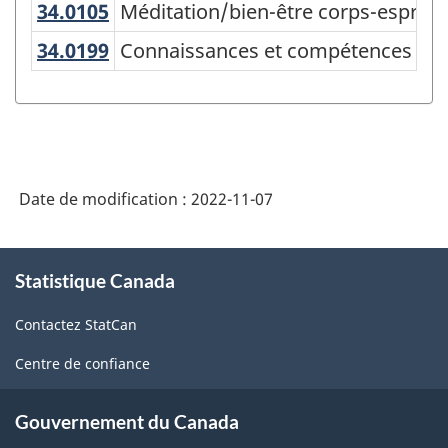
34.0105
Méditation/bien-être corps-esprit 
Méditation/bien-être corps-esprit (
des
34.0199
Connaissances et compétences rela
Connaissances et compétences relati
programmes
d'enseignement
(CPE)
Canada
2021
Date de modification :
2022-11-07
version
À
1.0
Statistique Canada
propos
pour
de
regroupements
Contactez StatCan
ce
site
principaux
Centre de confiance
alternatifs
Gouvernement du Canada
-