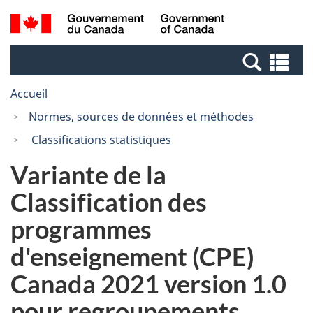
Passer
Passer
Recherche
/
au
à
et
Government
contenu
la
menus
of
Re
principal
version
Canada
et
HTML
Accueil
me
simplifiée
Normes, sources de données et méthodes
Classifications statistiques
Variante de la
Classification des
programmes
d'enseignement (CPE)
Canada 2021 version 1.0
pour regroupements