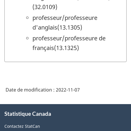
(32.0109)
professeur/professeure
d'anglais(13.1305)
professeur/professeure de
français(13.1325)
Date de modification :
2022-11-07
À
Statistique Canada
propos
de
Contactez StatCan
ce