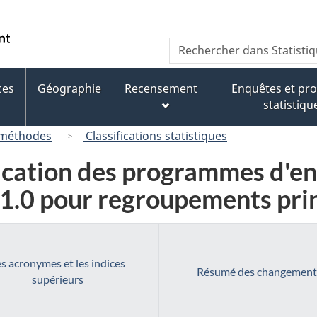
Passer
Passer
Passer
Passer
au
au
à
à
/
Recherche
Rechercher
Gestionnaire
contenu
« À
la
Government
dans
des
principal
propos
version
of
Statistique
Invitations
de
HTML
ces
Géographie
Recensement
Enquêtes et p
Canada
Canada
ce
simplifiée
statistiqu
site »
 méthodes
Classifications statistiques
ification des programmes d'
1.0 pour regroupements prin
s acronymes et les indices
Résumé des changement
supérieurs