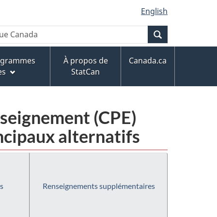
English
Recherche
rogrammes
À propos de
Canada.ca
es
StatCan
enseignement (CPE)
cipaux alternatifs
s
Renseignements supplémentaires