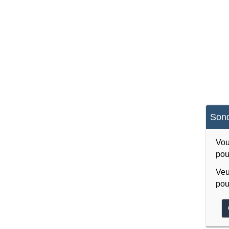
Sond
Vou
pou
Veu
pou