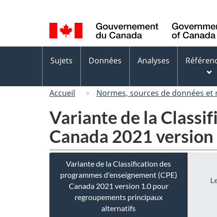
Sélection
de
la
langue
Menus
Sujets
Données
Analyses
Référen
des
sujets
Accueil
Normes, sources de données et
Variante de la Class
Canada 2021 version 
Variante de la Classification des
programmes d'enseignement (CPE)
Le
Canada 2021 version 1.0 pour
regroupements principaux
alternatifs