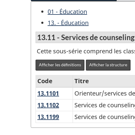
01 - Éducation
13. - Éducation
13.11 - Services de counseling
Cette sous-série comprend les cla
Afficher les définitions
Afficher la structure
Code
Titre
13.1101
Orienteur/services
Orienteur/services de
Variante
de
de
13.1102
Services
Services de counselin
counseling
de
la
13.1199
Services
Services de counselin
et
counseling
Classification
de
d'orientation
et
counseling
des