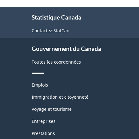
de
À
la
Statistique Canada
propos
classification
de
Contactez StatCan
ce
site
Gouvernement du Canada
Toutes les coordonnées
Thèmes
Emplois
et
sujets
Immigration et citoyenneté
Voyage et tourisme
Entreprises
Prestations