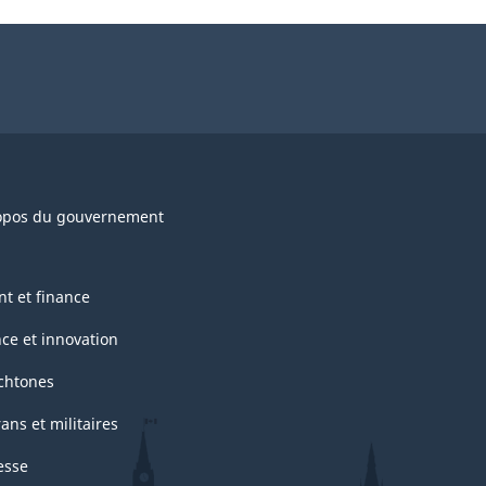
sondage.
opos du gouvernement
nt et finance
nce et innovation
chtones
ans et militaires
esse