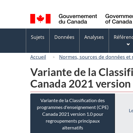
Sélection
de
la
langue
Menus
Sujets
Données
Analyses
Référen
des
sujets
Accueil
Normes, sources de données et
Variante de la Class
Canada 2021 version 
Variante de la Classification des
programmes d'enseignement (CPE)
Le
Canada 2021 version 1.0 pour
regroupements principaux
alternatifs