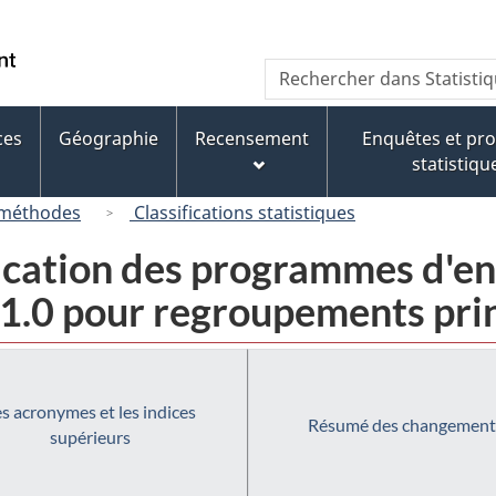
Passer
Passer
Passer
au
à
à
/
Recherche
Rechercher
contenu
« À
la
Government
dans
principal
propos
version
of
Statistique
de
HTML
ces
Géographie
Recensement
Enquêtes et p
Canada
Canada
ce
simplifiée
statistiqu
site »
 méthodes
Classifications statistiques
ification des programmes d'
1.0 pour regroupements prin
s acronymes et les indices
Résumé des changement
supérieurs