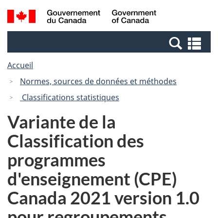
Passer
Passer
Recherche
/
au
à
et
Government
contenu
la
menus
of
Re
principal
version
Canada
et
HTML
Accueil
me
simplifiée
Normes, sources de données et méthodes
Classifications statistiques
Variante de la
Classification des
programmes
d'enseignement (CPE)
Canada 2021 version 1.0
pour regroupements