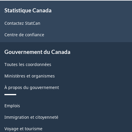
À
Statistique Canada
propos
de
Contactez StatCan
ce
site
Centre de confiance
Gouvernement du Canada
Toutes les coordonnées
Ministères et organismes
À propos du gouvernement
Thèmes
Emplois
et
sujets
Immigration et citoyenneté
Voyage et tourisme