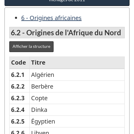
6 - Origines africaines
6.2 - Origines de l'Afrique du Nord
Afficher la structure
Code
Titre
6.2.1
Algérien
Origine
ethnique
6.2.2
Berbère
détaillé,
6.2.3
Copte
l'Enquête
6.2.4
Dinka
nationale
6.2.5
Égyptien
auprès
6.2.6
Libyen