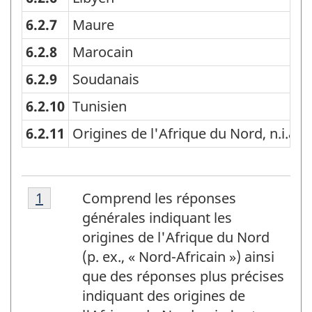
des
ménages
6.2.7
Maure
de
6.2.8
Marocain
2011
6.2.9
Soudanais
-
6.2.10
Tunisien
Structure
6.2.11
Origines de l'Afrique du Nord, n.i.a.
de
la
Note(s)
classification
Note
Retour à la référence de la note de bas de
1
referrer
Comprend les réponses
1
générales indiquant les
origines de l'Afrique du Nord
(p. ex., « Nord-Africain ») ainsi
que des réponses plus précises
indiquant des origines de