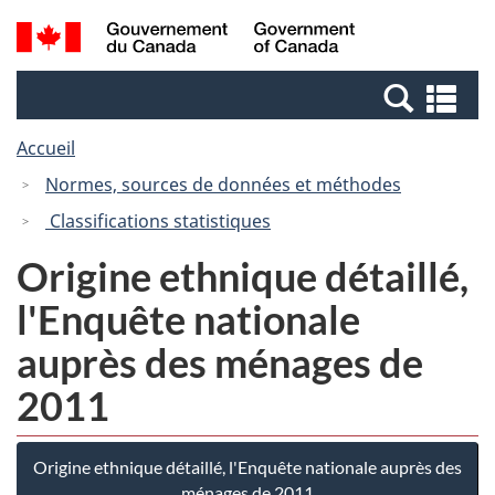
Passer
Passer
Recherche
/
au
à
et
Government
contenu
la
menus
of
Re
principal
version
Canada
et
HTML
Accueil
me
simplifiée
Normes, sources de données et méthodes
Classifications statistiques
Origine ethnique détaillé,
l'Enquête nationale
auprès des ménages de
2011
Origine ethnique détaillé, l'Enquête nationale auprès des
ménages de 2011