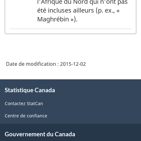
l'Afrique du Nord qui n'ont pas
été incluses ailleurs (p. ex., «
Maghrébin »).
Date de modification :
2015-12-02
À
Statistique Canada
propos
de
Contactez StatCan
ce
site
Centre de confiance
Gouvernement du Canada