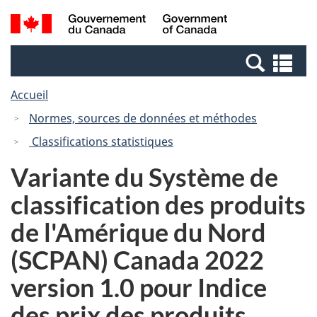
Passer
Passer
Recherche
/
au
à
et
Government
contenu
la
menus
of
Re
principal
version
Canada
et
HTML
Accueil
me
simplifiée
Normes, sources de données et méthodes
Classifications statistiques
Variante du Système de
classification des produits
de l'Amérique du Nord
(SCPAN) Canada 2022
version 1.0 pour Indice
des prix des produits