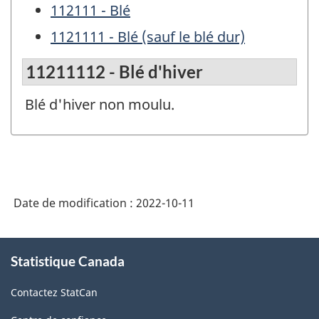
112111 - Blé
1121111 - Blé (sauf le blé dur)
11211112 - Blé d'hiver
Blé d'hiver non moulu.
Date de modification :
2022-10-11
À
Statistique Canada
propos
de
Contactez StatCan
ce
site