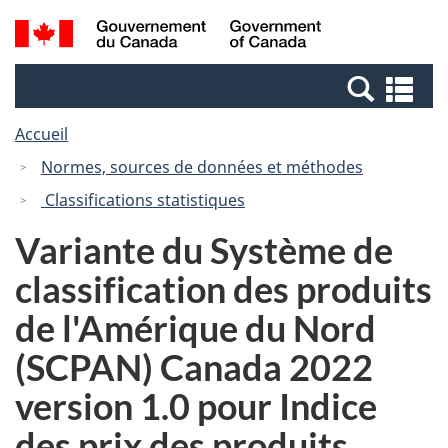
Passer
Passer
Recherche
/
au
à
et
Government
contenu
la
menus
of
Re
principal
version
Canada
et
HTML
Accueil
me
simplifiée
Normes, sources de données et méthodes
Classifications statistiques
Variante du Système de
classification des produits
de l'Amérique du Nord
(SCPAN) Canada 2022
version 1.0 pour Indice
des prix des produits