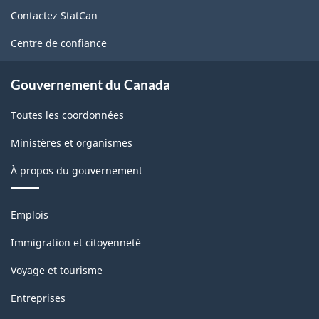
de
Contactez StatCan
ce
site
Centre de confiance
Gouvernement du Canada
Toutes les coordonnées
Ministères et organismes
À propos du gouvernement
Thèmes
Emplois
et
sujets
Immigration et citoyenneté
Voyage et tourisme
Entreprises