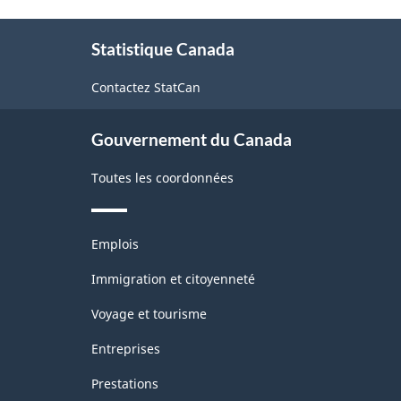
des
À
produits
Statistique Canada
propos
de
de
Contactez StatCan
ce
l'Amérique
site
du
Gouvernement du Canada
Nord
Toutes les coordonnées
(SCPAN)
Canada
Thèmes
2022
Emplois
et
version
sujets
Immigration et citoyenneté
1.0
Voyage et tourisme
pour
Entreprises
Indice
Prestations
des