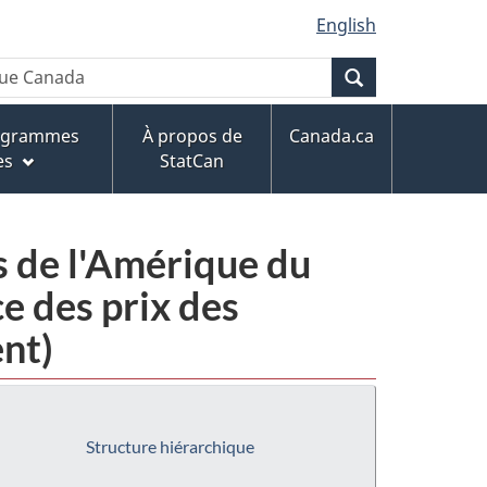
English
Recherche
rogrammes
À propos de
Canada.ca
es
StatCan
s de l'Amérique du
e des prix des
ent)
Structure hiérarchique