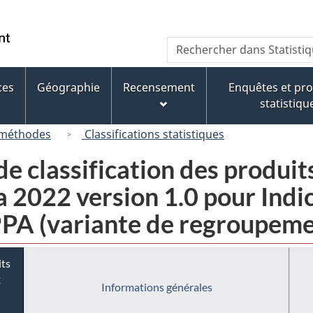
Passer
Passer
Passer
au
à
à
/
Recherche
Rechercher
contenu
« À
la
Government
dans
principal
propos
version
of
Statistique
de
HTML
ces
Géographie
Recensement
Enquêtes et p
Canada
Canada
ce
simplifiée
statistiqu
site »
 méthodes
Classifications statistiques
e classification des produit
2022 version 1.0 pour Indic
IPPA (variante de regroupem
its
2
Informations générales