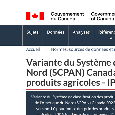
Sélection
de
la
langue
Menus
Sujets
Données
Analyses
Référen
des
sujets
Accueil
Normes, sources de données et
Variante du Système d
Nord (SCPAN) Canada 
produits agricoles - 
Variante du Système de classification des produ
de l'Amérique du Nord (SCPAN) Canada 202
version 1.0 pour Indice des prix des produits
agricoles - IPPA (variante de regroupement)