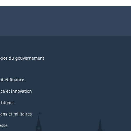
opos du gouvernement
nt et finance
nce et innovation
chtones
ans et militaires
esse