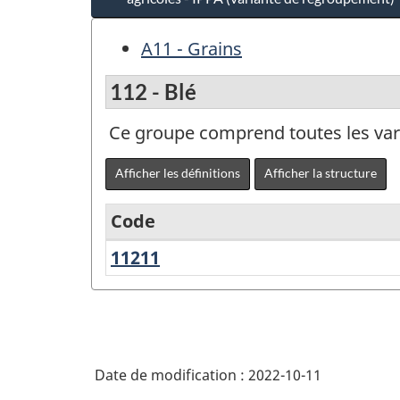
A11 - Grains
112 - Blé
Ce groupe comprend toutes les var
Afficher les définitions
Afficher la structure
Code
11211
Blé
Variante
du
Système
de
Date de modification :
2022-10-11
classification