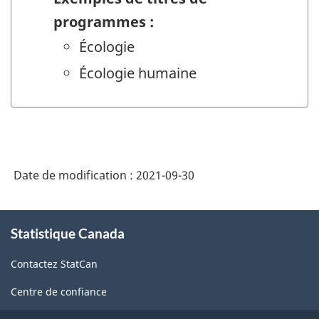
programmes :
Écologie
Écologie humaine
Date de modification :
2021-09-30
À
Statistique Canada
propos
de
Contactez StatCan
ce
site
Centre de confiance