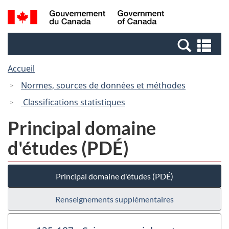
Passer
Passer
Recherche
/
au
à
et
Government
contenu
la
menus
of
Re
principal
version
Canada
et
HTML
Accueil
me
simplifiée
Normes, sources de données et méthodes
Classifications statistiques
Principal domaine
d'études (PDÉ)
Principal domaine d'études (PDÉ)
Renseignements supplémentaires