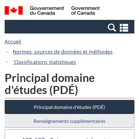
Passer
Passer
Recherche
/
au
à
et
Government
contenu
la
menus
of
Re
principal
version
Canada
et
HTML
Accueil
me
simplifiée
Normes, sources de données et méthodes
Classifications statistiques
Principal domaine
d'études (PDÉ)
Principal domaine d'études (PDÉ)
Renseignements supplémentaires