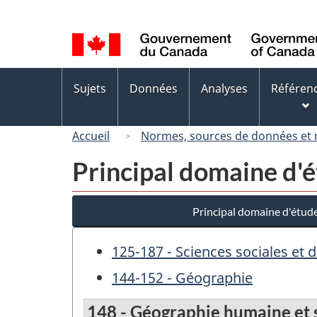
Sélection
de
la
langue
Menus
Sujets
Données
Analyses
Référen
des
sujets
Accueil
Normes, sources de données et
Principal domaine d'
Principal domaine d'étud
125-187 - Sciences sociales et 
144-152 - Géographie
148 - Géographie humaine et 