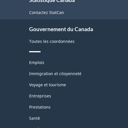
propos
de
Contactez StatCan
ce
site
Gouvernement du Canada
Toutes les coordonnées
Thèmes
Emplois
et
sujets
Immigration et citoyenneté
Voyage et tourisme
Entreprises
Prestations
Santé