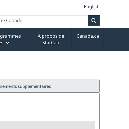
English
Recherche
rogrammes
À propos de
Canada.ca
es
StatCan
nements supplémentaires