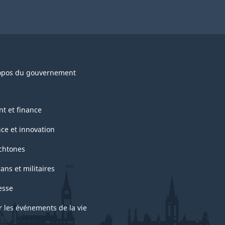
opos du gouvernement
nt et finance
nce et innovation
chtones
ans et militaires
esse
r les événements de la vie