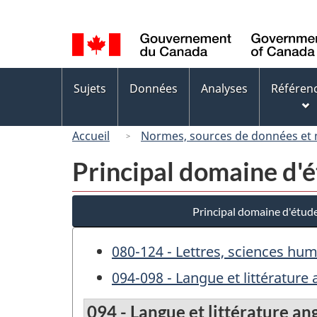
Sélection
de
la
langue
Menus
Sujets
Données
Analyses
Référen
des
sujets
Accueil
Normes, sources de données et
Principal domaine d'
Principal domaine d'étud
080-124 - Lettres, sciences hum
094-098 - Langue et littérature 
094 - Langue et littérature an