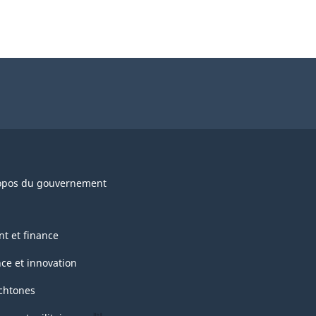
opos du gouvernement
nt et finance
nce et innovation
chtones