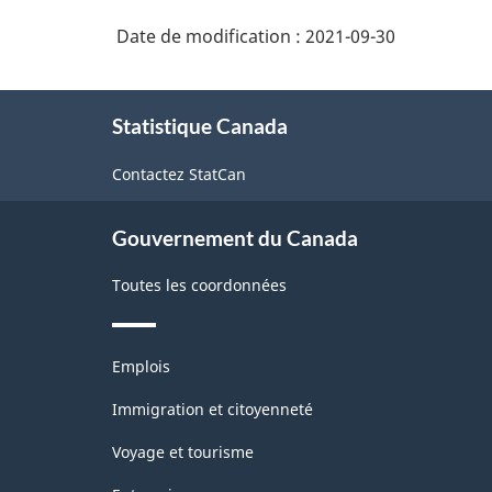
Date de modification :
2021-09-30
À
Statistique Canada
propos
de
Contactez StatCan
ce
site
Gouvernement du Canada
Toutes les coordonnées
Thèmes
Emplois
et
sujets
Immigration et citoyenneté
Voyage et tourisme