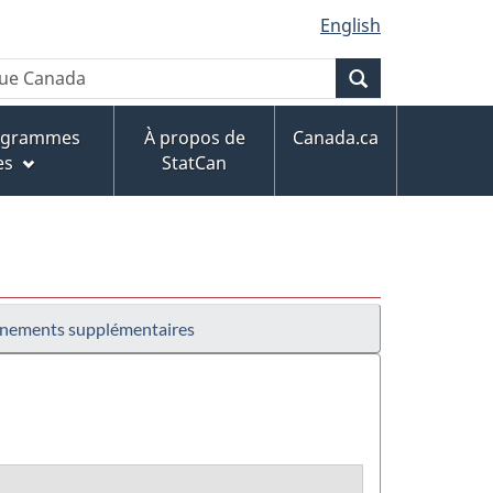
English
Recherche
rogrammes
À propos de
Canada.ca
es
StatCan
nements supplémentaires