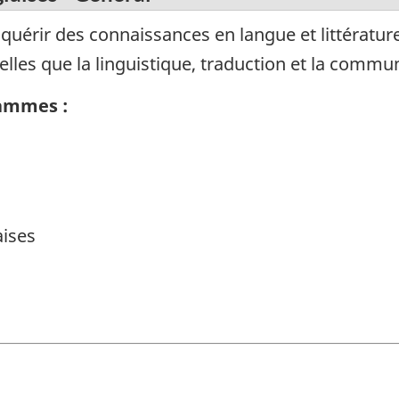
érir des connaissances en langue et littératur
 telles que la linguistique, traduction et la commu
rammes :
aises