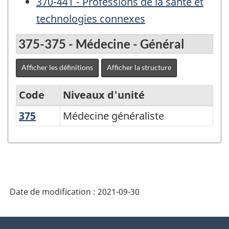
370-441 - Professions de la santé et
technologies connexes
375-375 - Médecine - Général
Afficher les définitions
Afficher la structure
Code
Niveaux d'unité
375
Médecine généraliste
Médecine généraliste
Principal
domaine
d'études
(PDÉ)
-
Date de modification :
2021-09-30
Structure
de
À