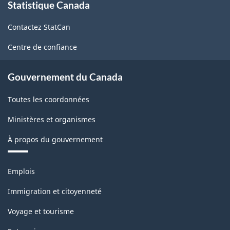
Statistique Canada
propos
la
de
classification
Contactez StatCan
ce
site
Centre de confiance
Gouvernement du Canada
Toutes les coordonnées
Ministères et organismes
À propos du gouvernement
Thèmes
Emplois
et
sujets
Immigration et citoyenneté
Voyage et tourisme