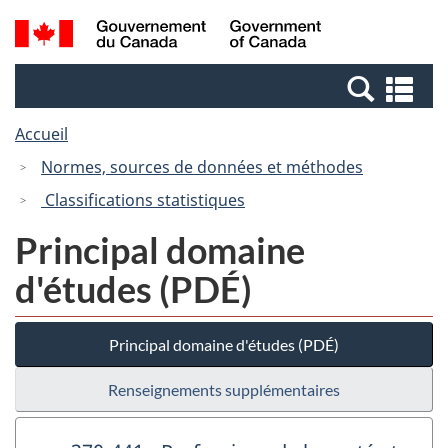
Passer
Passer
Recherche
/
au
à
et
Government
contenu
la
menus
of
Re
principal
version
Canada
et
HTML
Accueil
me
simplifiée
Normes, sources de données et méthodes
Classifications statistiques
Principal domaine
d'études (PDÉ)
Principal domaine d'études (PDÉ)
Renseignements supplémentaires