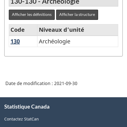
130-130 - Archéologie
Afficher les définitions
Afficher la structure
Code
Niveaux d'unité
130
Archéologie
Archéologie
Principal
domaine
d'études
(PDÉ)
-
Date de modification :
2021-09-30
Structure
de
À
Statistique Canada
propos
la
de
classification
Contactez StatCan
ce