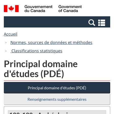
Passer
Passer
Recherche
/
au
à
et
Government
contenu
la
menus
of
Re
principal
version
Canada
et
HTML
Accueil
me
simplifiée
Normes, sources de données et méthodes
Classifications statistiques
Principal domaine
d'études (PDÉ)
Principal domaine d'études (PDÉ)
Renseignements supplémentaires