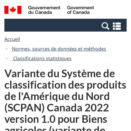
Passer
Passer
Recherche
/
au
à
et
Government
contenu
la
menus
of
Re
principal
version
Canada
et
HTML
Accueil
me
simplifiée
Normes, sources de données et méthodes
Classifications statistiques
Variante du Système de
classification des produits
de l'Amérique du Nord
(SCPAN) Canada 2022
version 1.0 pour Biens
agricoles (variante de