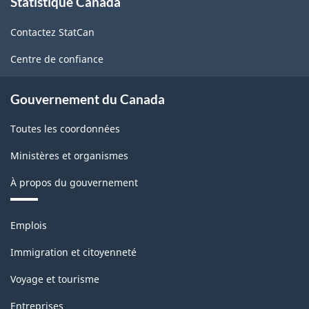
Statistique Canada
propos
de
de
l'Amérique
Contactez StatCan
ce
du
site
Centre de confiance
Nord
(SCPAN)
Gouvernement du Canada
Canada
Toutes les coordonnées
2022
Ministères et organismes
version
À propos du gouvernement
1.0
pour
Thèmes
Emplois
Biens
et
sujets
agricoles
Immigration et citoyenneté
(variante
Voyage et tourisme
de
Entreprises