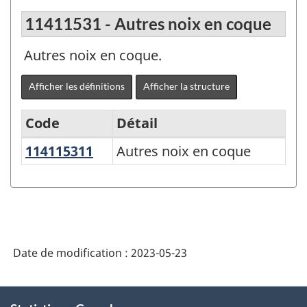
11411531 - Autres noix en coque
Autres noix en coque.
Afficher les définitions
Afficher la structure
Code
Détail
114115311
Autres noix en coque
Autres noix en coque
Variante
du
Système
de
classification
Date de modification :
2023-05-23
des
produits
À