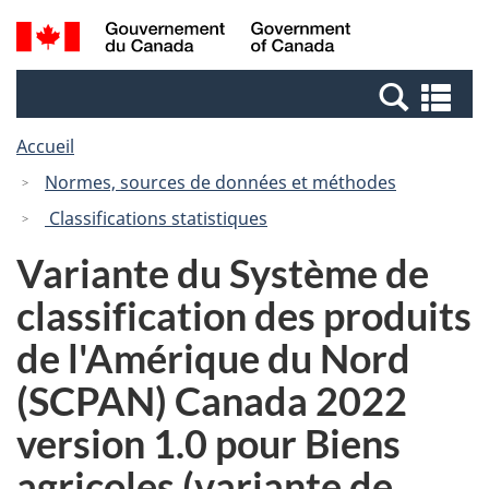
Passer
Passer
Recherche
/
au
à
et
Government
contenu
la
menus
of
Re
principal
version
Canada
et
HTML
Accueil
me
simplifiée
Normes, sources de données et méthodes
Classifications statistiques
Variante du Système de
classification des produits
de l'Amérique du Nord
(SCPAN) Canada 2022
version 1.0 pour Biens
agricoles (variante de