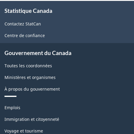
produits
À
Statistique Canada
propos
de
de
l'Amérique
Contactez StatCan
ce
du
site
Centre de confiance
Nord
(SCPAN)
Gouvernement du Canada
Canada
Toutes les coordonnées
2022
Ministères et organismes
version
À propos du gouvernement
1.0
pour
Thèmes
Emplois
Biens
et
sujets
agricoles
Immigration et citoyenneté
(variante
Voyage et tourisme