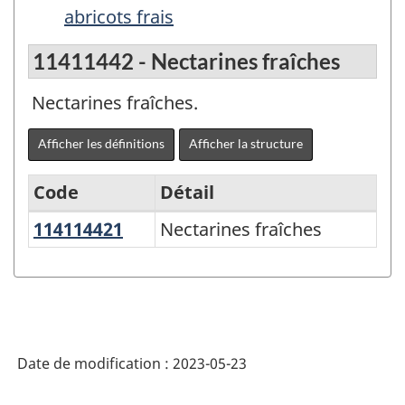
abricots frais
11411442 - Nectarines fraîches
Nectarines fraîches.
Afficher les définitions
Afficher la structure
Code
Détail
114114421
Nectarines fraîches
Nectarines fraîches
Variante
du
Système
de
classification
Date de modification :
2023-05-23
des