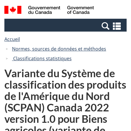
Passer
Passer
Recherche
/
au
à
et
Government
contenu
la
menus
of
Re
principal
version
Canada
et
HTML
Accueil
me
simplifiée
Normes, sources de données et méthodes
Classifications statistiques
Variante du Système de
classification des produits
de l'Amérique du Nord
(SCPAN) Canada 2022
version 1.0 pour Biens
agricoles (variante de