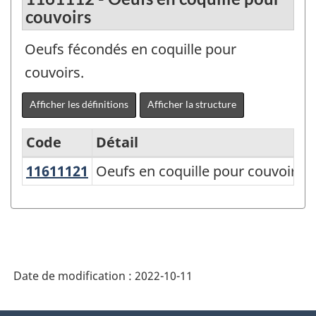
couvoirs
Oeufs fécondés en coquille pour
couvoirs.
Afficher les définitions
Afficher la structure
Code
Détail
11611121
Oeufs en coquille pour couvoirs
Oeufs en coquille pour couvoirs
Variante
du
Système
de
classification
Date de modification :
2022-10-11
des
produits