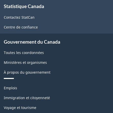
À
Statistique Canada
propos
de
de
l'Amérique
Contactez StatCan
ce
du
site
Centre de confiance
Nord
(SCPAN)
Gouvernement du Canada
Canada
Toutes les coordonnées
2022
Ministères et organismes
version
À propos du gouvernement
1.0
pour
Thèmes
Emplois
Biens
et
sujets
agricoles
Immigration et citoyenneté
(variante
Voyage et tourisme