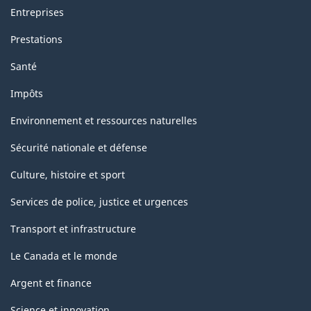
de
Entreprises
prolongement)
Prestations
-
Santé
Structure
Impôts
de
la
Environnement et ressources naturelles
classification
Sécurité nationale et défense
Culture, histoire et sport
Services de police, justice et urgences
Transport et infrastructure
Le Canada et le monde
Argent et finance
Science et innovation