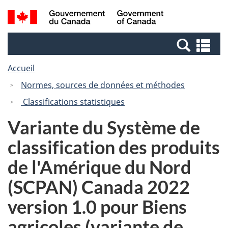
Passer
Passer
Recherche
/
au
à
et
Government
contenu
la
menus
of
Re
principal
version
Canada
et
HTML
Accueil
me
simplifiée
Normes, sources de données et méthodes
Classifications statistiques
Variante du Système de
classification des produits
de l'Amérique du Nord
(SCPAN) Canada 2022
version 1.0 pour Biens
agricoles (variante de