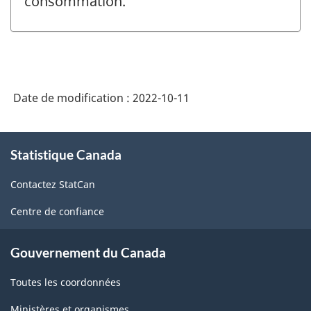
consommation.
Date de modification :
2022-10-11
À
Statistique Canada
propos
de
Contactez StatCan
ce
site
Centre de confiance
Gouvernement du Canada
Toutes les coordonnées
Ministères et organismes