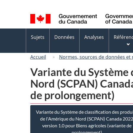
Sélection
de
la
langue
Menus
Sujets
Données
Analyses
Référen
des
sujets
Accueil
Normes, sources de données et
Variante du Système d
Nord (SCPAN) Canada 
de prolongement)
Variante du Système de classification des produ
de l'Amérique du Nord (SCPAN) Canada 202
version 1.0 pour Biens agricoles (variante de
prolongement)