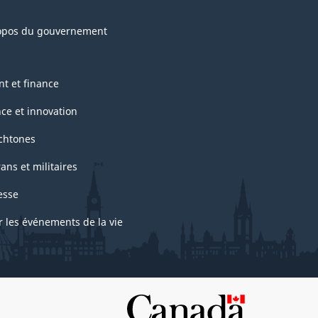
opos du gouvernement
nt et finance
nce et innovation
chtones
ans et militaires
esse
r les événements de la vie