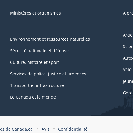
Ministères et organismes
À pr
Arge
Environnement et ressources naturelles
Scie
Sécurité nationale et défense
Auto
Culture, histoire et sport
Vétér
Services de police, justice et urgences
Jeun
Transport et infrastructure
Gére
Le Canada et le monde
pos de Canada.ca
Avis
Confidentialité