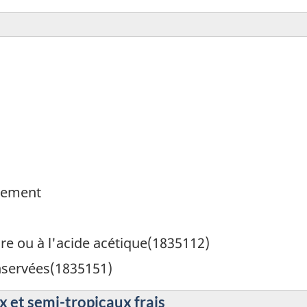
irement
gre ou à l'acide acétique(1835112)
nservées(1835151)
x et semi-tropicaux frais