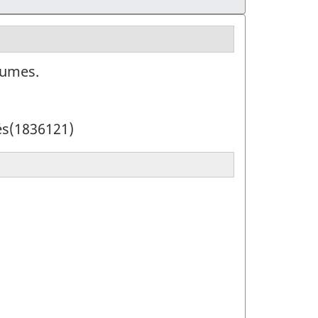
rumes.
hés(1836121)