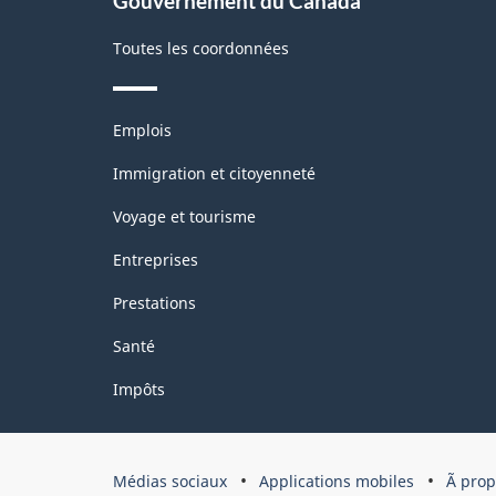
Gouvernement du Canada
Toutes les coordonnées
Thèmes
Emplois
et
sujets
Immigration et citoyenneté
Voyage et tourisme
Entreprises
Prestations
Santé
Impôts
Organisation
Médias sociaux
Applications mobiles
Ã pro