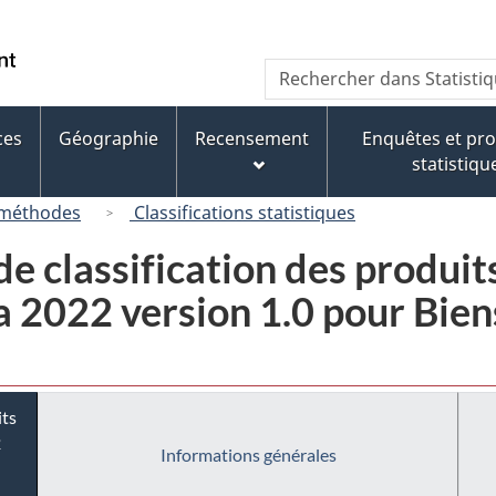
Passer
Passer
Passer
au
à
à
/
Recherche
Rechercher
contenu
« À
la
Government
dans
principal
propos
version
of
Statistique
de
HTML
ces
Géographie
Recensement
Enquêtes et p
Canada
Canada
ce
simplifiée
statistiqu
site »
 méthodes
Classifications statistiques
e classification des produit
2022 version 1.0 pour Biens
its
2
Informations générales