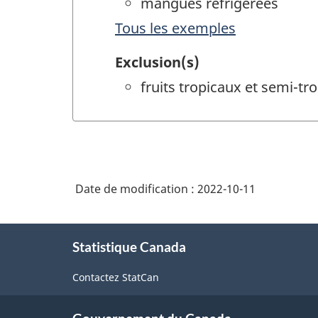
mangues réfrigérées
Tous les exemples
Exclusion(s)
fruits tropicaux et semi-tr
Date de modification :
2022-10-11
À
Statistique Canada
propos
de
Contactez StatCan
ce
site