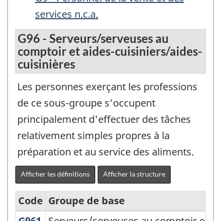
services n.c.a.
G96 - Serveurs/serveuses au
comptoir et aides-cuisiniers/aides-
cuisinières
Les personnes exerçant les professions
de ce sous-groupe s'occupent
principalement d'effectuer des tâches
relativement simples propres à la
préparation et au service des aliments.
Afficher les définitions
Afficher la structure
Code
Groupe de base
G961
Serveurs/serveuses au comptoir et p
Serveurs/serveuses au comptoir et pr