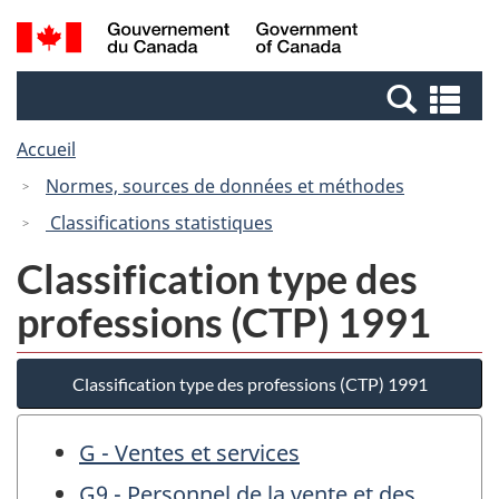
Passer
Passer
Recherche
/
au
à
et
Government
contenu
la
menus
of
Re
principal
version
Canada
et
HTML
Accueil
me
simplifiée
Normes, sources de données et méthodes
Classifications statistiques
Classification type des
professions (CTP) 1991
Classification type des professions (CTP) 1991
G - Ventes et services
G9 - Personnel de la vente et des