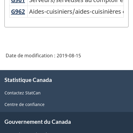
Classification
type
G962
Aides-cuisiniers/aides-cuisinières et
Aides-cuisiniers/aides-cuisinières et 
des
professions
(CTP)
1991
Date de modification :
2019-08-15
-
Structure
À
de
Statistique Canada
propos
de
la
Contactez StatCan
ce
classification
site
Centre de confiance
Gouvernement du Canada