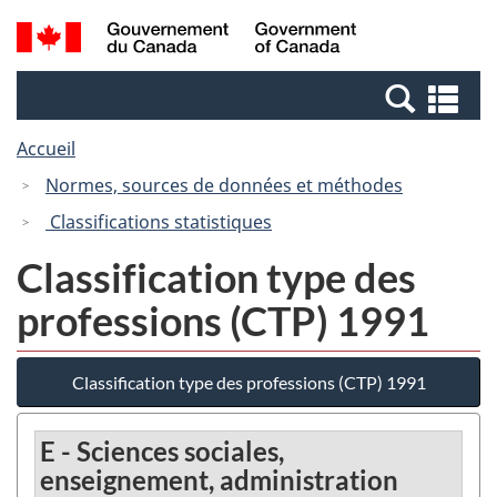
Passer
Passer
Recherche
/
au
à
et
Government
contenu
la
menus
of
Re
principal
version
Canada
et
HTML
Accueil
me
simplifiée
Normes, sources de données et méthodes
Classifications statistiques
Classification type des
professions (CTP) 1991
Classification type des professions (CTP) 1991
E - Sciences sociales,
enseignement, administration