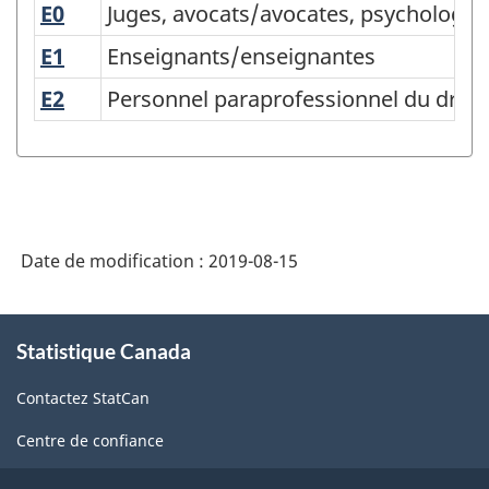
E0
Juges, avocats/avocates, psychologues,
Juges, avocats/avocates, psychologues
Classification
type
E1
Enseignants/enseignantes
Enseignants/enseignantes
des
E2
Personnel paraprofessionnel du droit, d
Personnel paraprofessionnel du droit, 
professions
(CTP)
1991
-
Date de modification :
2019-08-15
Structure
de
À
la
Statistique Canada
propos
classification
de
Contactez StatCan
ce
site
Centre de confiance