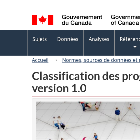
Sélection
de
la
langue
Menus
Sujets
Données
Analyses
Référen
des
sujets
Accueil
Normes, sources de données et
Classification des p
version 1.0