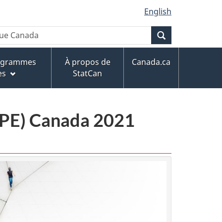
English
Recherche
rogrammes
À propos de
Canada.ca
es
StatCan
CPE) Canada 2021