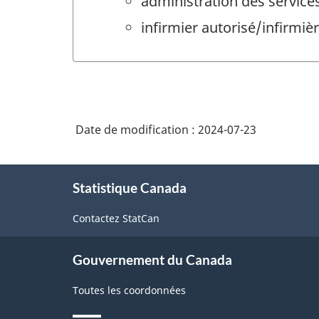
administration des service
infirmier autorisé/infirmiè
Date de modification :
2024-07-23
À
Statistique Canada
propos
de
Contactez StatCan
ce
site
Gouvernement du Canada
Toutes les coordonnées