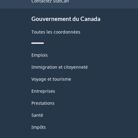
Contactez StatCan
ce
site
Gouvernement du Canada
Toutes les coordonnées
Thèmes
Emplois
et
sujets
Immigration et citoyenneté
Voyage et tourisme
Entreprises
Prestations
Santé
Impôts