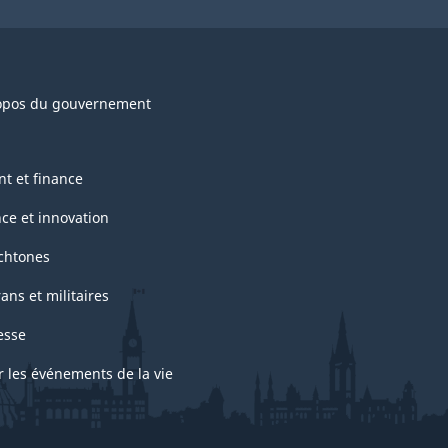
opos du gouvernement
nt et finance
nce et innovation
chtones
ans et militaires
esse
r les événements de la vie