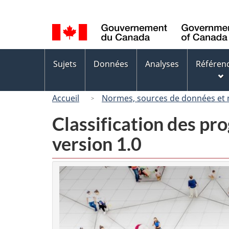
Sélection
de
la
langue
Menus
Sujets
Données
Analyses
Référen
des
sujets
Accueil
Normes, sources de données et
Classification des p
version 1.0