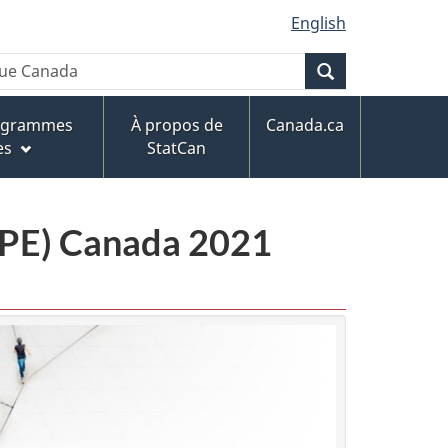
English
Recherche
rogrammes
À propos de
Canada.ca
es
StatCan
CPE) Canada 2021