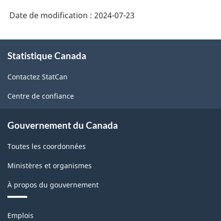
Date de modification :
2024-07-23
À
Statistique Canada
propos
de
Contactez StatCan
ce
site
Centre de confiance
Gouvernement du Canada
Toutes les coordonnées
Ministères et organismes
À propos du gouvernement
Thèmes
Emplois