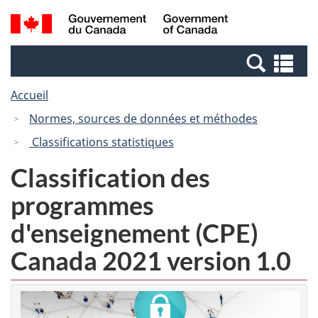
Passer
Passer
Recherche
/
au
à
et
Government
contenu
la
menus
of
Re
principal
version
Canada
et
HTML
Accueil
me
simplifiée
Normes, sources de données et méthodes
Classifications statistiques
Classification des
programmes
d'enseignement (CPE)
Canada 2021 version 1.0