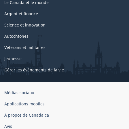
Le Canada et le monde
Argent et finance
Science et innovation
Autochtones
Vétérans et militaires
Jeunesse
Gérer les événements de la vie
Organisation
Médias sociaux
du
gouvernement
Applications mobiles
du
Ã propos de Canada.ca
Canada
Avis