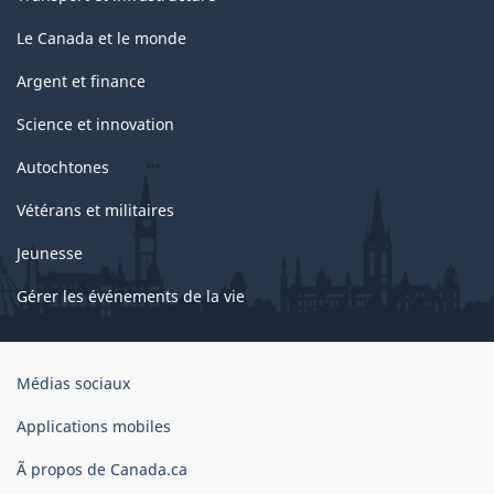
Le Canada et le monde
Argent et finance
Science et innovation
Autochtones
Vétérans et militaires
Jeunesse
Gérer les événements de la vie
Organisation
Médias sociaux
du
gouvernement
Applications mobiles
du
Ã propos de Canada.ca
Canada