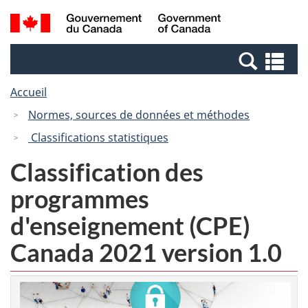
Passer
Passer
Recherche
/
au
à
et
Government
contenu
la
menus
of
Re
principal
version
Canada
et
HTML
Accueil
me
simplifiée
Normes, sources de données et méthodes
Classifications statistiques
Classification des
programmes
d'enseignement (CPE)
Canada 2021 version 1.0