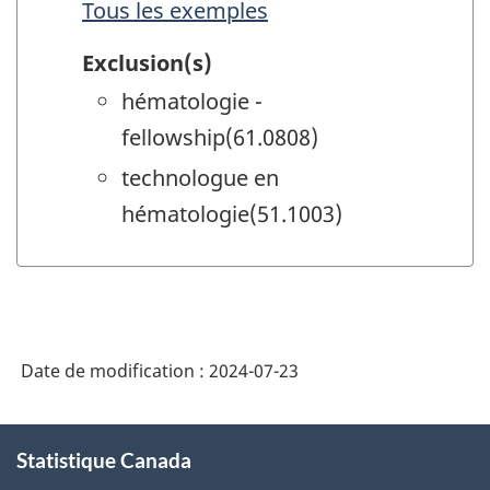
Tous les exemples
Exclusion(s)
hématologie -
fellowship(61.0808)
technologue en
hématologie(51.1003)
Date de modification :
2024-07-23
À
Statistique Canada
propos
de