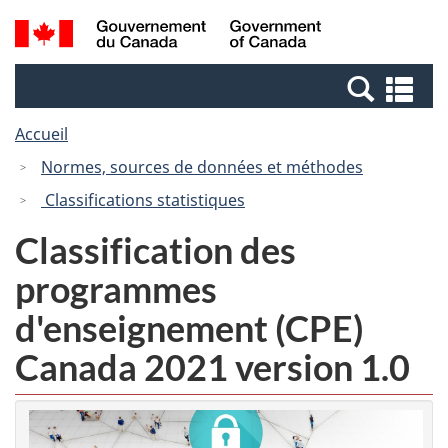
Passer
Passer
Recherche
/
au
à
et
Government
contenu
la
menus
of
Re
principal
version
Canada
et
HTML
Accueil
me
simplifiée
Normes, sources de données et méthodes
Classifications statistiques
Classification des
programmes
d'enseignement (CPE)
Canada 2021 version 1.0