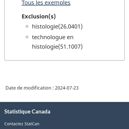
Tous les exemples
Exclusion(s)
histologie(26.0401)
technologue en
histologie(51.1007)
Date de modification :
2024-07-23
À
Statistique Canada
propos
de
Contactez StatCan
ce