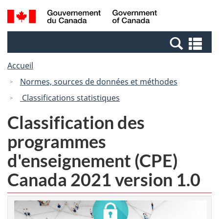
Passer
Passer
Recherche
/
au
à
et
Government
contenu
la
menus
of
Re
principal
version
Canada
et
HTML
Accueil
me
simplifiée
Normes, sources de données et méthodes
Classifications statistiques
Classification des
programmes
d'enseignement (CPE)
Canada 2021 version 1.0