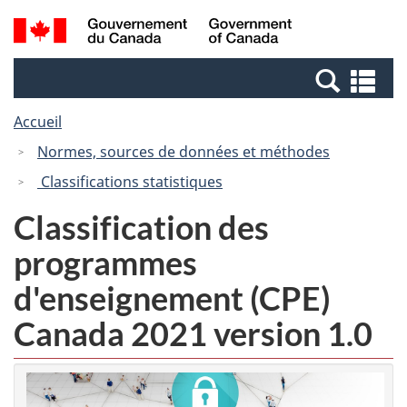
Passer
Passer
Recherche
/
au
à
et
Government
contenu
la
menus
of
Re
principal
version
Canada
et
HTML
Accueil
me
simplifiée
Normes, sources de données et méthodes
Classifications statistiques
Classification des
programmes
d'enseignement (CPE)
Canada 2021 version 1.0