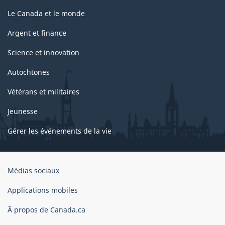
Le Canada et le monde
Argent et finance
Science et innovation
Autochtones
Vétérans et militaires
Jeunesse
Gérer les événements de la vie
Organisation
Médias sociaux
du
gouvernement
Applications mobiles
du
Ã propos de Canada.ca
Canada