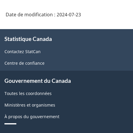
Date de modification :
2024-07-23
À
Statistique Canada
propos
de
Contactez StatCan
ce
site
Centre de confiance
Gouvernement du Canada
Toutes les coordonnées
Ministères et organismes
À propos du gouvernement