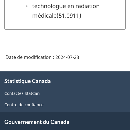
technologue en radiation
médicale(51.0911)
Date de modification :
2024-07-23
À
Statistique Canada
propos
de
Contactez StatCan
ce
site
Centre de confiance
Gouvernement du Canada