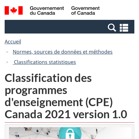
Passer
Passer
Recherche
/
au
à
et
Government
contenu
la
menus
of
Re
principal
version
Canada
et
HTML
Accueil
me
simplifiée
Normes, sources de données et méthodes
Classifications statistiques
Classification des
programmes
d'enseignement (CPE)
Canada 2021 version 1.0