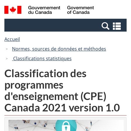
Passer
Passer
Recherche
/
au
à
et
Government
contenu
la
menus
of
Re
principal
version
Canada
et
HTML
Accueil
me
simplifiée
Normes, sources de données et méthodes
Classifications statistiques
Classification des
programmes
d'enseignement (CPE)
Canada 2021 version 1.0