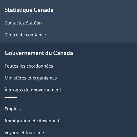
À
Statistique Canada
propos
de
Contactez StatCan
ce
site
Centre de confiance
Gouvernement du Canada
Toutes les coordonnées
Ministères et organismes
À propos du gouvernement
Thèmes
Emplois
et
sujets
Immigration et citoyenneté
Voyage et tourisme