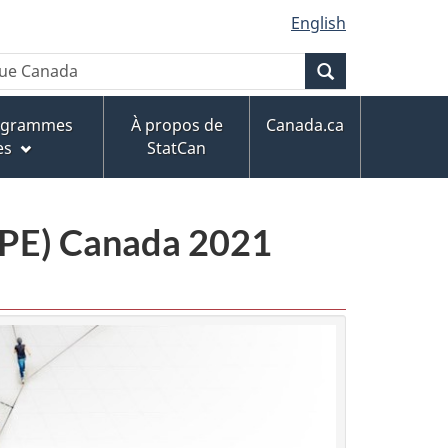
English
Recherche
rogrammes
À propos de
Canada.ca
es
StatCan
CPE) Canada 2021