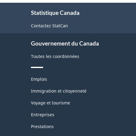
À
Statistique Canada
propos
de
Contactez StatCan
ce
site
Gouvernement du Canada
Toutes les coordonnées
Thèmes
Emplois
et
sujets
Immigration et citoyenneté
Voyage et tourisme
Entreprises
Prestations