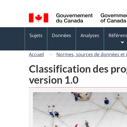
Sélection
de
la
langue
Menus
Sujets
Données
Analyses
Référen
des
sujets
Accueil
Normes, sources de données et
Classification des p
version 1.0