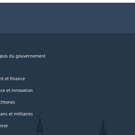
opos du gouvernement
nt et finance
nce et innovation
chtones
ans et militaires
esse