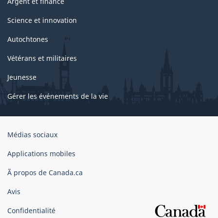
Argent et finance
Science et innovation
Autochtones
Vétérans et militaires
Jeunesse
Gérer les événements de la vie
Organisation
Médias sociaux
du
gouvernement
Applications mobiles
du
Ã propos de Canada.ca
Canada
Avis
Confidentialité