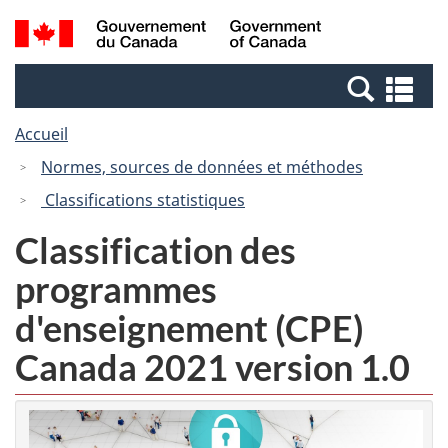
Passer
Passer
Recherche
/
au
à
et
Government
contenu
la
menus
of
Re
principal
version
Canada
et
HTML
Accueil
me
simplifiée
Normes, sources de données et méthodes
Classifications statistiques
Classification des
programmes
d'enseignement (CPE)
Canada 2021 version 1.0