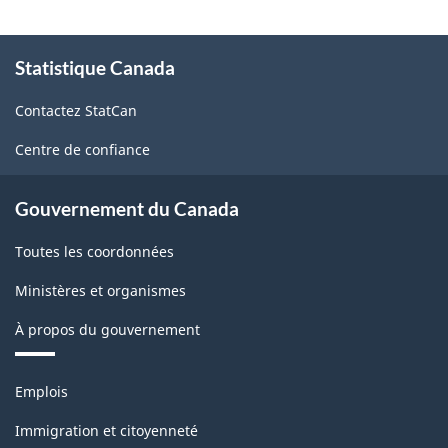
À
Statistique Canada
propos
de
Contactez StatCan
ce
site
Centre de confiance
Gouvernement du Canada
Toutes les coordonnées
Ministères et organismes
À propos du gouvernement
Thèmes
Emplois
et
sujets
Immigration et citoyenneté