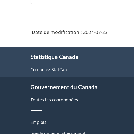
Date de modification :
2024-07-23
À
Statistique Canada
propos
de
Contactez StatCan
ce
site
Gouvernement du Canada
Toutes les coordonnées
Thèmes
Emplois
et
sujets
Immigration et citoyenneté