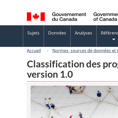
Sélection
de
la
langue
Menus
Sujets
Données
Analyses
Référen
des
sujets
Accueil
Normes, sources de données et
Classification des p
version 1.0