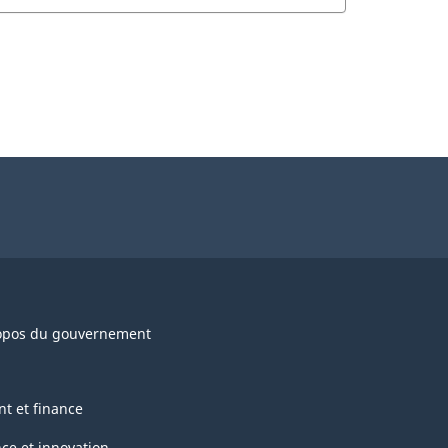
opos du gouvernement
nt et finance
nce et innovation