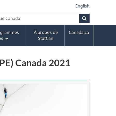
English
Recherche
rogrammes
À propos de
Canada.ca
es
StatCan
CPE) Canada 2021