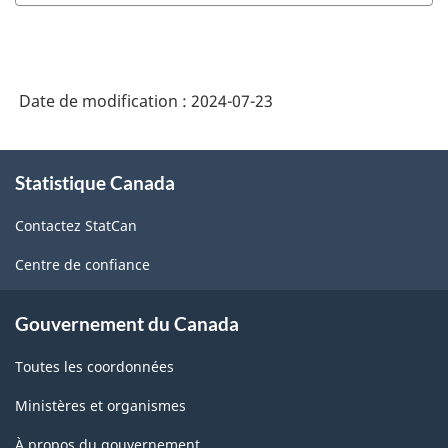
Date de modification :
2024-07-23
À
Statistique Canada
propos
de
Contactez StatCan
ce
site
Centre de confiance
Gouvernement du Canada
Toutes les coordonnées
Ministères et organismes
À propos du gouvernement