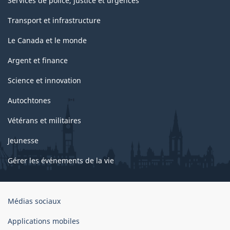
Services de police, justice et urgences
Transport et infrastructure
Le Canada et le monde
Argent et finance
Science et innovation
Autochtones
Vétérans et militaires
Jeunesse
Gérer les événements de la vie
Organisation
Médias sociaux
du
gouvernement
Applications mobiles