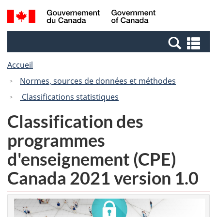
Passer
Passer
Recherche
/
au
à
et
Government
contenu
la
menus
of
Re
principal
version
Canada
et
HTML
Accueil
me
simplifiée
Normes, sources de données et méthodes
Classifications statistiques
Classification des
programmes
d'enseignement (CPE)
Canada 2021 version 1.0