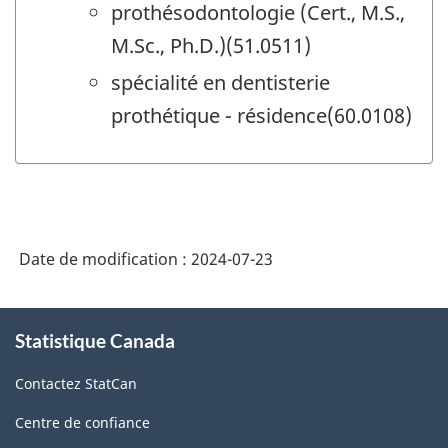
prothésodontologie (Cert., M.S.,
M.Sc., Ph.D.)(51.0511)
spécialité en dentisterie
prothétique - résidence(60.0108)
Date de modification :
2024-07-23
À
Statistique Canada
propos
de
Contactez StatCan
ce
site
Centre de confiance