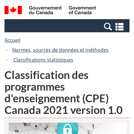
Passer
Passer
Recherche
/
au
à
et
Government
contenu
la
menus
of
Re
principal
version
Canada
et
HTML
Accueil
me
simplifiée
Normes, sources de données et méthodes
Classifications statistiques
Classification des
programmes
d'enseignement (CPE)
Canada 2021 version 1.0