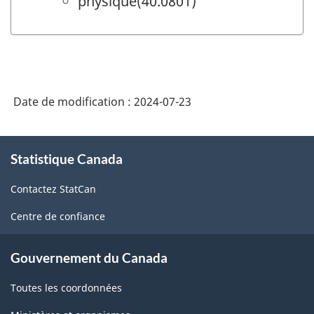
physique(40.0801)
Date de modification :
2024-07-23
À
Statistique Canada
propos
de
Contactez StatCan
ce
site
Centre de confiance
Gouvernement du Canada
Toutes les coordonnées