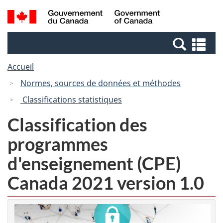
Passer
Passer
Recherche
/
au
à
et
Government
contenu
la
menus
of
Re
principal
version
Canada
et
HTML
Accueil
me
simplifiée
Normes, sources de données et méthodes
Classifications statistiques
Classification des
programmes
d'enseignement (CPE)
Canada 2021 version 1.0