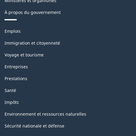
Ministères et organismes
À propos du gouvernement
Thèmes
Emplois
et
sujets
Immigration et citoyenneté
Voyage et tourisme
Entreprises
Prestations
Santé
Impôts
Environnement et ressources naturelles
Sécurité nationale et défense