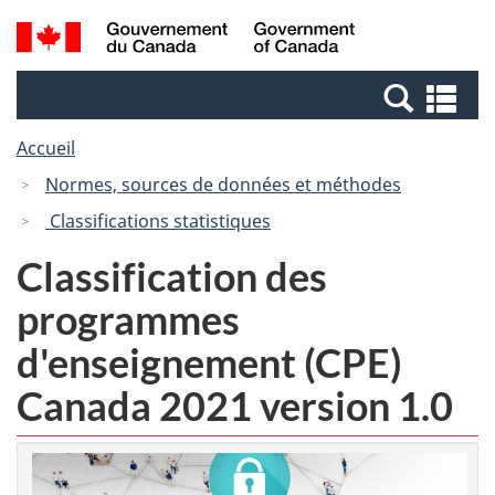
Passer
Passer
Recherche
/
au
à
et
Government
contenu
la
menus
of
Re
principal
version
Canada
et
HTML
Accueil
me
simplifiée
Normes, sources de données et méthodes
Classifications statistiques
Classification des
programmes
d'enseignement (CPE)
Canada 2021 version 1.0