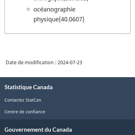
océanographie
physique(40.0607)
Date de modification :
2024-07-23
À
Statistique Canada
propos
de
Contactez StatCan
ce
site
Centre de confiance
Gouvernement du Canada